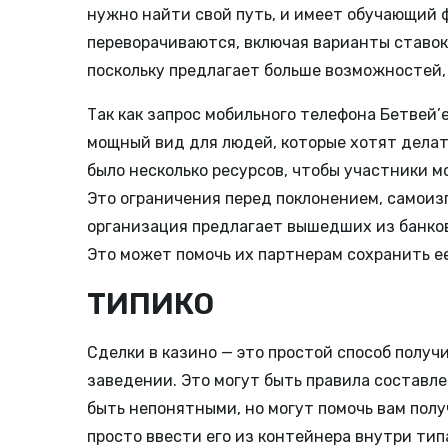
нужно найти свой путь, и имеет обучающий 
переворачиваются, включая варианты ставок.
поскольку предлагает больше возможностей,
Так как запрос мобильного телефона Бетвей’
мощный вид для людей, которые хотят делать
было несколько ресурсов, чтобы участники м
Это ограничения перед поклонением, самоиз
организация предлагает вышедших из банко
Это может помочь их партнерам сохранить 
ТИПИКО
Сделки в казино — это простой способ полу
заведении. Это могут быть правила составл
быть непонятными, но могут помочь вам полу
просто ввести его из контейнера внутри тип