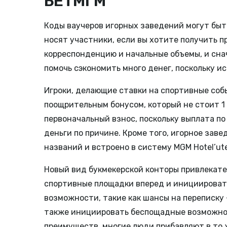
БЕТМГМ
Коды ваучеров игорных заведений могут быт
носят участники, если вы хотите получить п
корреспонденцию и начальные объемы, и сна
помочь сэкономить много денег, поскольку и
Игроки, делающие ставки на спортивные собы
поощрительным бонусом, который не стоит 1 0
первоначальный взнос, поскольку выплата по
деньги по причине. Кроме того, игорное зав
названий и встроено в систему MGM Hotel’utes
Новый вид букмекерской конторы привлекате
спортивные площадки вперед и инициировать
возможности, такие как шансы на переписку 
также инициировать беспощадные возможнос
преимуществ, многие люди прибавляют в то 