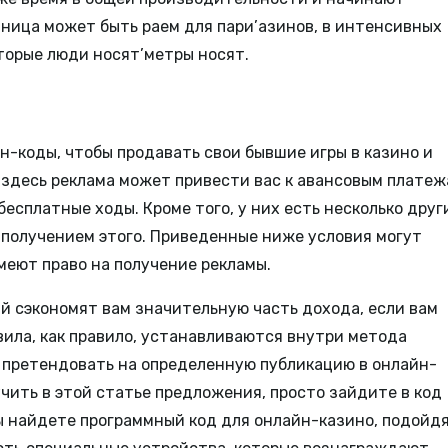
ница может быть раем для пари’азинов, в интенсивных
торые люди носят’метры носят.
-коды, чтобы продавать свои бывшие игры в казино и
 здесь реклама может привести вас к авансовым платеж
есплатные ходы. Кроме того, у них есть несколько друг
 получением этого. Приведенные ниже условия могут
меют право на получение рекламы.
й сэкономят вам значительную часть дохода, если вам
ила, как правило, устанавливаются внутри метода
 претендовать на определенную публикацию в онлайн-
учить в этой статье предложения, просто зайдите в код
ы найдете программный код для онлайн-казино, подойдя