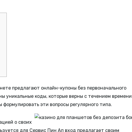
нете предлагают онлайн-купоны без первоначального
ны уникальные коды, которые верны с течением времени
 формулировать эти вопросы регулярного типа.
ацией о своих
льзуется для Сервис
Пин Ап вход
предлагает своим