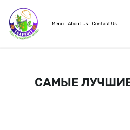
Menu
About Us
Contact Us
САМЫЕ ЛУЧШИЕ