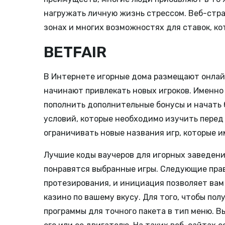
нагружать личную жизнь стрессом. Веб-стра
зонах и многих возможностях для ставок, ко
BETFAIR
В Интернете игорные дома размещают онлайн
начинают привлекать новых игроков. Именно
пополнить дополнительные бонусы и начать б
условий, которые необходимо изучить перед
ограничивать новые названия игр, которые и
Лучшие коды ваучеров для игорных заведени
понравятся выбранные игры. Следующие прав
протезирования, и инициация позволяет вам
казино по вашему вкусу. Для того, чтобы пол
программы для точного пакета в тип меню. В