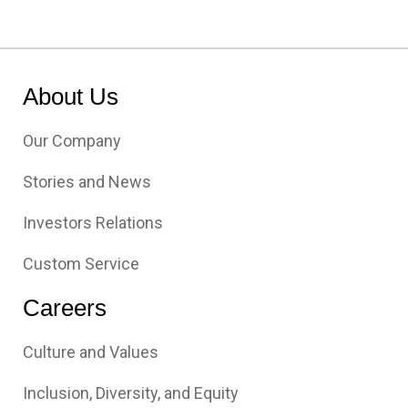
About Us
Our Company
Stories and News
Investors Relations
Custom Service
Careers
Culture and Values
Inclusion, Diversity, and Equity