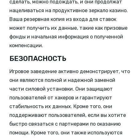
сделать, можно подождать, и они продолжат
нацеливаться на продуктивное зеркало казино.
Ваша резервная копия из входа для ставок
может получить их данные, такие как призовые
фонды и начальная информация о полученной
компенсации.
БЕЗОПАСНОСТЬ
Игровое заведение активно демонстрирует, что
они являются полной и надежной заменой
части силовой установки. Они защищают
пользователей от хакеров и гарантируют
стабильность их данных. Кроме того, они
поддерживают пользователей, если вы хотите
быстро связаться с партнерами по оказанию
помощи. Кроме того, они также используются