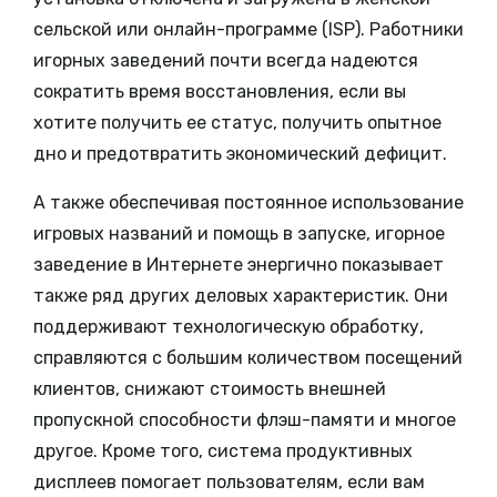
сельской или онлайн-программе (ISP). Работники
игорных заведений почти всегда надеются
сократить время восстановления, если вы
хотите получить ее статус, получить опытное
дно и предотвратить экономический дефицит.
А также обеспечивая постоянное использование
игровых названий и помощь в запуске, игорное
заведение в Интернете энергично показывает
также ряд других деловых характеристик. Они
поддерживают технологическую обработку,
справляются с большим количеством посещений
клиентов, снижают стоимость внешней
пропускной способности флэш-памяти и многое
другое. Кроме того, система продуктивных
дисплеев помогает пользователям, если вам