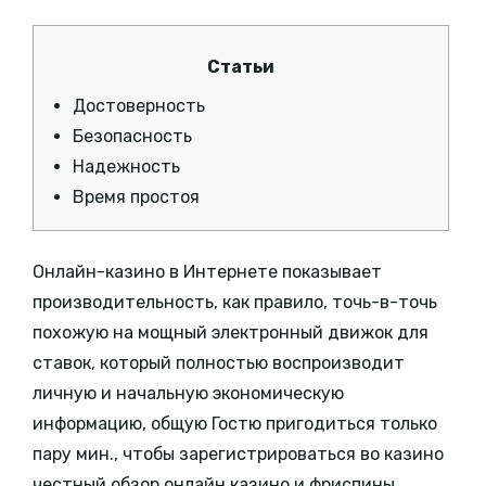
Статьи
Достоверность
Безопасность
Надежность
Время простоя
Онлайн-казино в Интернете показывает
производительность, как правило, точь-в-точь
похожую на мощный электронный движок для
ставок, который полностью воспроизводит
личную и начальную экономическую
информацию, общую Гостю пригодиться только
пару мин., чтобы зарегистрироваться во
казино
честный обзор онлайн казино и фриспины
.