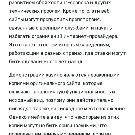
развитием сбоя хостинг-сервера и других
технических проблем. Кроме того, эти веб-
сайты могут пропустить препятствия,
связанные с военными службами, и начать
избегать ограничений интернет-провайдера.
Это станет ответом игорным заведениям,
работающим в разных странах, где ставки могут
быть сделаны много лет назад.
Демонстрации казино являются незаконными
копиями оригинального сайта, которые
включают аналогичную функциональность и
исходный вид, поэтому они действительно
выглядят так же, как исходное местоположение.
Однако имейте в виду, что некоторые из этих
копий могут не быть оригинальными, что
позволяет им помочь мошенникам, если вы