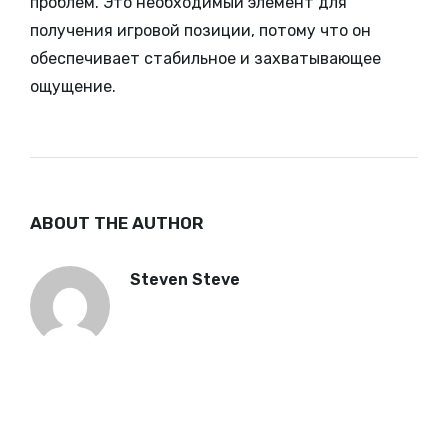
проблем. Это необходимый элемент для
получения игровой позиции, потому что он
обеспечивает стабильное и захватывающее
ощущение.
ABOUT THE AUTHOR
Steven Steve